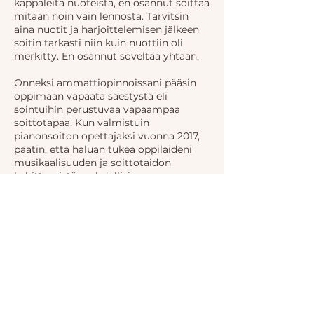
kappaleita nuoteista, en osannut soittaa
mitään noin vain lennosta. Tarvitsin
aina nuotit ja harjoittelemisen jälkeen
soitin tarkasti niin kuin nuottiin oli
merkitty. En osannut soveltaa yhtään.
Onneksi ammattiopinnoissani pääsin
oppimaan vapaata säestystä eli
sointuihin perustuvaa vapaampaa
soittotapaa. Kun valmistuin
pianonsoiton opettajaksi vuonna 2017,
päätin, että haluan tukea oppilaideni
musikaalisuuden ja soittotaidon
kehittymistä mahdollisimman
monipuolisesti. Oppilaani 6-vuotiaista
aikuisoppilaisiin tykkäsivät kovasti, kun
esittelin heille sointujen maailmaa.
Näissähän on logiikkaa! Ja kuinka
nopeasti pääseekään musisoimaan,
ilman hidasta nuottien lukua.
Nuottien lukeminen on toki tärkeä
taito, jos haluaa edetä pidemmälle
soittoharrastuksessa ja kehittyä yhä