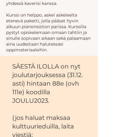
yhdessä kaverisi kanssa.
Kurssi on helppo, askel askeleelta
etenevä paketti, jolla pääset hyvin
alkuun pianonsoiton parissa. Kurssilla
pystyt opiskelemaan omaan tahtiin ja
sinulle sopivaan aikaan sekä palaamaan
aina uudestaan halutessasi
oppimateriaaleihin.
SÄESTÄ ILOLLA on nyt
joulutarjouksessa (31.12.
asti) hintaan 88e (ovh
111e) koodilla
JOULU2023.
(jos haluat maksaa
kulttuurieduilla, laita
viestiä: