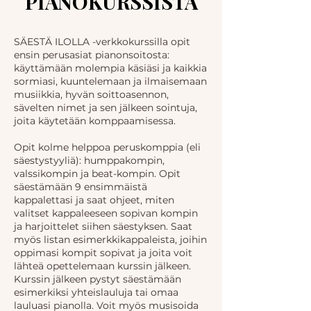
PIANOKURSSISTA
SÄESTÄ ILOLLA -verkkokurssilla opit
ensin perusasiat pianonsoitosta:
käyttämään molempia käsiäsi ja kaikkia
sormiasi, kuuntelemaan ja ilmaisemaan
musiikkia, hyvän soittoasennon,
sävelten nimet ja sen jälkeen sointuja,
joita käytetään komppaamisessa.
Opit kolme helppoa peruskomppia (eli
säestystyyliä): humppakompin,
valssikompin ja beat-kompin. Opit
säestämään 9 ensimmäistä
kappalettasi ja saat ohjeet, miten
valitset kappaleeseen sopivan kompin
ja harjoittelet siihen säestyksen. Saat
myös listan esimerkkikappaleista, joihin
oppimasi kompit sopivat ja joita voit
lähteä opettelemaan kurssin jälkeen.
Kurssin jälkeen pystyt säestämään
esimerkiksi yhteislauluja tai omaa
lauluasi pianolla. Voit myös musisoida