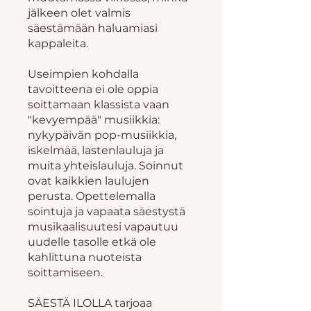
jälkeen olet valmis
säestämään haluamiasi
kappaleita.
Useimpien kohdalla
tavoitteena ei ole oppia
soittamaan klassista vaan
"kevyempää" musiikkia:
nykypäivän pop-musiikkia,
iskelmää, lastenlauluja ja
muita yhteislauluja. Soinnut
ovat kaikkien laulujen
perusta. Opettelemalla
sointuja ja vapaata säestystä
musikaalisuutesi vapautuu
uudelle tasolle etkä ole
kahlittuna nuoteista
soittamiseen.
SÄESTÄ ILOLLA tarjoaa