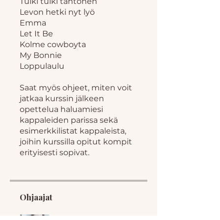
Tuiki tuiki tähtönen
Levon hetki nyt lyö
Emma
Let It Be
Kolme cowboyta
My Bonnie
Loppulaulu
Saat myös ohjeet, miten voit
jatkaa kurssin jälkeen
opettelua haluamiesi
kappaleiden parissa sekä
esimerkkilistat kappaleista,
joihin kurssilla opitut kompit
erityisesti sopivat.
Ohjaajat