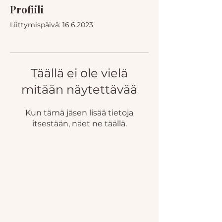
Profiili
Liittymispäivä: 16.6.2023
Täällä ei ole vielä
mitään näytettävää
Kun tämä jäsen lisää tietoja
itsestään, näet ne täällä.
Hei herkkä esiintyjä, ihana nähdä
sinut täällä!
💛: Maria